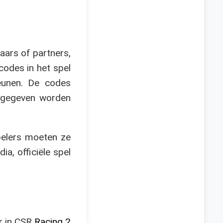
aars of partners,
odes in het spel
teunen. De codes
s gegeven worden
spelers moeten ze
a, officiële spel
r in CSR
Racing 2