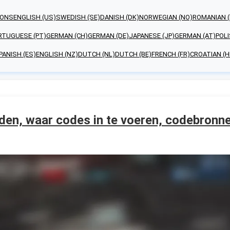
 ONS
ENGLISH (US)
SWEDISH (SE)
DANISH (DK)
NORWEGIAN (NO)
ROMANIAN (
RTUGUESE (PT)
GERMAN (CH)
GERMAN (DE)
JAPANESE (JP)
GERMAN (AT)
POLI
PANISH (ES)
ENGLISH (NZ)
DUTCH (NL)
DUTCH (BE)
FRENCH (FR)
CROATIAN (H
den, waar codes in te voeren, codebronn