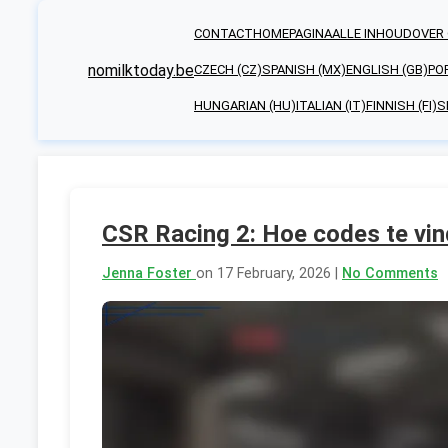
CONTACT
HOMEPAGINA
ALLE INHOUD
OVER
nomilktoday.be
CZECH (CZ)
SPANISH (MX)
ENGLISH (GB)
PO
HUNGARIAN (HU)
ITALIAN (IT)
FINNISH (FI)
S
CSR Racing 2: Hoe codes te vin
Jenna Foster
on 17 February, 2026 |
No Comments