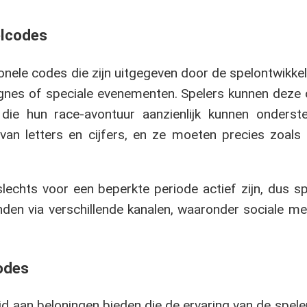
elcodes
nele codes die zijn uitgegeven door de spelontwikkel
nes of speciale evenementen. Spelers kunnen deze c
die hun race-avontuur aanzienlijk kunnen onders
van letters en cijfers, en ze moeten precies zoal
slechts voor een beperkte periode actief zijn, dus 
en via verschillende kanalen, waaronder sociale medi
odes
d aan beloningen bieden die de ervaring van de spele