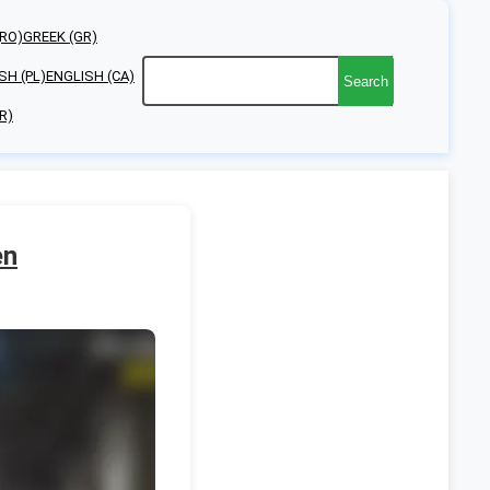
RO)
GREEK (GR)
SH (PL)
ENGLISH (CA)
Search
R)
en