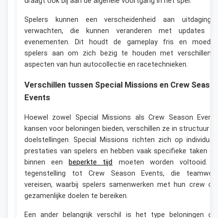
draagt ook bij aan de algehele voortgang in het spel.
Spelers kunnen een verscheidenheid aan uitdaginge
verwachten, die kunnen veranderen met updates o
evenementen. Dit houdt de gameplay fris en moedig
spelers aan om zich bezig te houden met verschillend
aspecten van hun autocollectie en racetechnieken.
Verschillen tussen Special Missions en Crew Seaso
Events
Hoewel zowel Special Missions als Crew Season Event
kansen voor beloningen bieden, verschillen ze in structuur e
doelstellingen. Special Missions richten zich op individuel
prestaties van spelers en hebben vaak specifieke taken di
binnen een
beperkte tijd
moeten worden voltooid. I
tegenstelling tot Crew Season Events, die teamwor
vereisen, waarbij spelers samenwerken met hun crew o
gezamenlijke doelen te bereiken.
Een ander belangrijk verschil is het type beloningen da