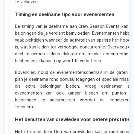
te verliezen.
Timing en deelname tips voor evenementen
De timing van je deelname aan Crew Season Events kan d
beloningen die je verdient beïnvloeden. Evenementen hebbe
vaak piektijden wanneer de activiteit van spelers het hoogs
is, wat kan leiden tot verhoogde concurrentie. Overweeg o
deel te nemen tijdens daluren om minder concurrentie t
hebben en je kansen op winst te verbeteren.
Bovendien, houd de evenementenschema’s in de gaten e
plan je deelname rond bonusuitdagingen of speciale missie
die extra beloningen bieden. Vroeg deelnemen aa
evenementen kan ook kansen bieden om punten e
beloningen te accumuleren voordat de concurrenti
toeneemt.
Het benutten van crewleden voor betere prestaties
Het effectief benutten van crewleden kan je racetechnie