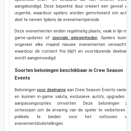
aangekondigd. Deze beperkte duur creëert een gevoel va
urgentie, waardoor spelers worden gemotiveerd om actie
deel te nemen tijdens de evenementperiode.
Deze evenementen vinden regelmatig plaats, vaak in lijn me
game-updates of
speciale gelegenheden
. Spelers kunne
ongeveer elke maand nieuwe evenementen verwachten
waardoor de content fris blijft en voortdurende deelnam
wordt aangemoedigd.
Soorten beloningen beschikbaar in Crew Season
Events
Beloningen
voor deelname
aan Crew Season Events variëre
en kunnen in-game valuta, exclusieve auto’s, upgrades e
aanpassingsopties omvatten. Deze beloningen zij
ontworpen om de ervaring van de speler te verbeteren e
prikkels te bieden voor het voltooien va
evenementdoelstellingen.