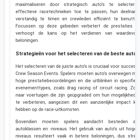
maximaliseren door strategisch auto’s te selecteren
effectieve racetechnieken toe te passen, hun deelnam
verstandig te timen en crewleden efficiënt te benutten
Focussen op deze gebieden verbetert de prestaties e
verhoogt de kans op het verdienen van waardevoll
beloningen.
Strategieën voor het selecteren van de beste auto’s
Het selecteren van de juiste auto’s is cruciaal voor succes i
Crew Season Events. Spelers moeten auto’s overwegen me
hoge prestatiebeoordelingen en die uitblinken in specifiek
evenementtypes, zoals drag racing of circuit racing. Zoe
naar voertuigen die zijn geüpgraded om hun mogelijkhede
te verbeteren, aangezien dit een aanzienlijke impact ka
hebben op de race-uitkomsten.
Bovendien moeten spelers aandacht besteden aa
autoklassen en -niveaus. Het gebruik van auto’s uit hoger
niveaus resulteert vaak in betere beloningen, dus stree