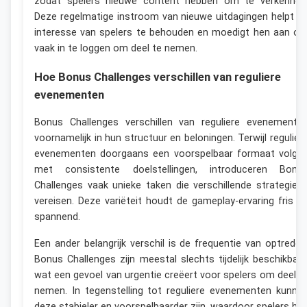
zodat spelers nieuwe content hebben om te verkennen
Deze regelmatige instroom van nieuwe uitdagingen helpt d
interesse van spelers te behouden en moedigt hen aan o
vaak in te loggen om deel te nemen.
Hoe Bonus Challenges verschillen van reguliere
evenementen
Bonus Challenges verschillen van reguliere evenemente
voornamelijk in hun structuur en beloningen. Terwijl regulier
evenementen doorgaans een voorspelbaar formaat volge
met consistente doelstellingen, introduceren Bonu
Challenges vaak unieke taken die verschillende strategieë
vereisen. Deze variëteit houdt de gameplay-ervaring fris e
spannend.
Een ander belangrijk verschil is de frequentie van optreden
Bonus Challenges zijn meestal slechts tijdelijk beschikbaar
wat een gevoel van urgentie creëert voor spelers om deel t
nemen. In tegenstelling tot reguliere evenementen kunne
deze stabieler en voorspelbaarder zijn, waardoor spelers hu