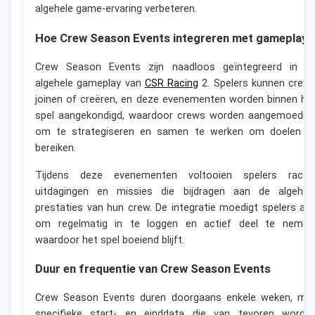
algehele game-ervaring verbeteren.
Hoe Crew Season Events integreren met gameplay
Crew Season Events zijn naadloos geïntegreerd in d
algehele gameplay van
CSR Racing
2. Spelers kunnen crew
joinen of creëren, en deze evenementen worden binnen he
spel aangekondigd, waardoor crews worden aangemoedig
om te strategiseren en samen te werken om doelen t
bereiken.
Tijdens deze evenementen voltooien spelers races
uitdagingen en missies die bijdragen aan de algehel
prestaties van hun crew. De integratie moedigt spelers aa
om regelmatig in te loggen en actief deel te nemen
waardoor het spel boeiend blijft.
Duur en frequentie van Crew Season Events
Crew Season Events duren doorgaans enkele weken, me
specifieke start- en einddata die van tevoren worde